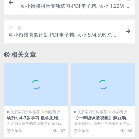
幼小衔接拼音专项练习-PDF电子档, 大小 1.22M 总
页数 13 页 电子版下载
下一篇
幼小衔接暑假计划-PDF电子档, 大小 574.59K 总页
数 6 页 电子版下载
相关文章
优质学习资料推荐
动画资源
优质学习资料推荐
小学资源
幼升小4-7岁学习 数学思维逻
【一年级课堂视频】麻豆动画
辑启蒙动画《方块熊数学》，
部编版一年级上册语文，教材
今天为大家带的是以数学启蒙为主
资源介绍： 幼升小的暑假和开学
全四季视频+PDF文档 百度网
配套课程视频动画（38集全）
旨的动画视频《方块熊玩数学》。
后，孩子们如何提高学习的兴趣
2 年前
167
2 年前
108
盘下载
MP4视频，百度网盘下载
这是一档符合4-7岁...
了？可以通过这份动画视...