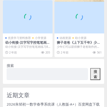
优质学习资料推荐
小学资源
动画资源
幼小资源
幼小衔接-汉字写字控笔笔画练
狮子老爸《上下五千年》少年
习8款【撇捺横折弯】（8页P
大型历史广播剧mp3资源百度
幼小衔接-汉字写字控笔笔画练习8
少年们可以获得狮子老爸制作的
DF文档）资料下载
网盘下载
款【撇捺横折弯】（8页PDF文档）
《上下五千年》历史广播剧的MP3
2 年前
205
2 年前
561
资料下载 相关...
资源。这部广播剧以生...
搜索
搜
索
近期文章
2026朱韬初一数学春季系统课（人教版·A+）百度网盘下载