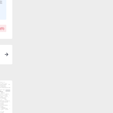
盗
(
0
)