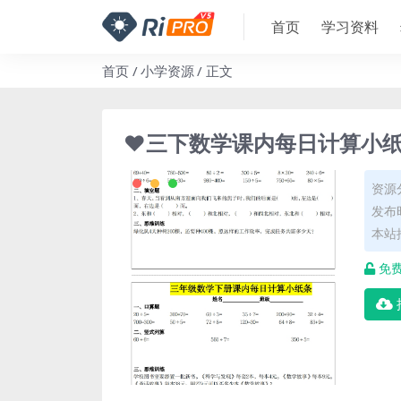
首页
学习资料
首页
小学资源
正文
❤️三下数学课内每日计算小纸条,
资源
发布时
本站
免