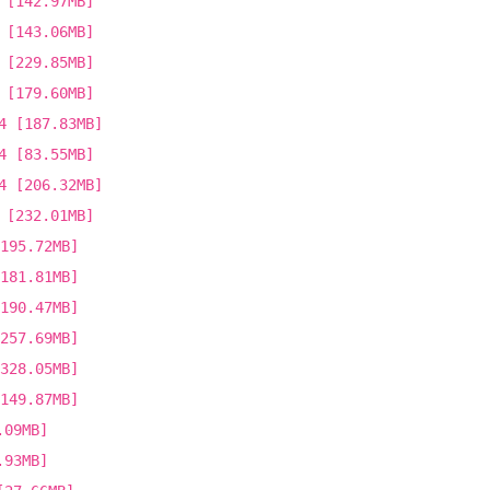
142.97MB]
143.06MB]
229.85MB]
179.60MB]
[187.83MB]
[83.55MB]
[206.32MB]
232.01MB]
95.72MB]
81.81MB]
90.47MB]
57.69MB]
28.05MB]
49.87MB]
09MB]
93MB]