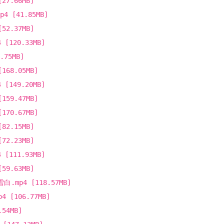
7.66MB]
[41.85MB]
2.37MB]
120.33MB]
75MB]
68.05MB]
149.20MB]
59.47MB]
70.67MB]
2.15MB]
2.23MB]
111.93MB]
9.63MB]
mp4 [118.57MB]
[106.77MB]
54MB]