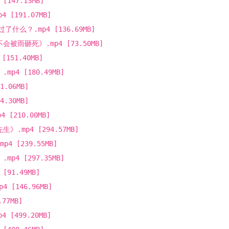
147.13MB]
[191.07MB]
什么？.mp4 [136.69MB]
被雨砸死》.mp4 [73.50MB]
151.40MB]
4 [180.49MB]
.06MB]
.30MB]
[210.00MB]
.mp4 [294.57MB]
 [239.55MB]
4 [297.35MB]
91.49MB]
 [146.96MB]
77MB]
[499.20MB]