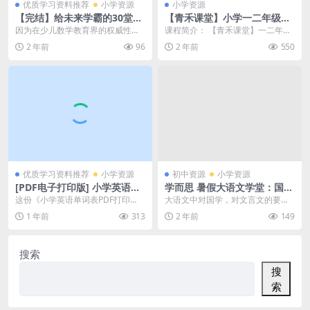
优质学习资料推荐
小学资源
小学资源
【完结】给未来学霸的30堂趣
【青禾课堂】小学一二年级看
味计算课+PDF配套练习册，
图写话精讲视频课程76节课完
因为在少儿数学教育界的权威性，
课程简介： 【青禾课堂】一二年级
适合小学阶段的孩子数学学
整版(资源合计3.64GB）百度
周建新被尊称为“周爷爷”，业界公认
《看图写话》共76节精讲视频课
2 年前
96
2 年前
550
习，百度网盘下载
网盘下载
他是“北京市学前...
程，为一、二年级学...
优质学习资料推荐
小学资源
初中资源
小学资源
[PDF电子打印版] 小学英语掌
学而思 暑假大语文学堂：国学
握单词表在线下载,大小 236.7
经典《弟子规》40讲全套MP4
这份《小学英语单词表PDF打印
大语文中对国学，对文言文的要求
8K 总页数 4 页
视频课程百度云下载
版》太实用了！236.78K的小文
更加的多了，暑假期间可以好好的
1 年前
313
2 年前
149
件，点开就能直接...
学习下，国学方面的知...
搜索
搜
索