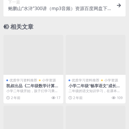
下一篇
鲍鹏山“水浒”300讲（mp3音频）资源百度网盘下
载，大语文必考知识点
相关文章
优质学习资料推荐
小学资源
优质学习资料推荐
小学资源
凯叔出品《二年级数学计算跟
小学二年级“畅享语文”成长计
着动画轻松搞定乘除法》16节
划年卡（5—8级）【44讲】M
小学二年级开始，孩子们学习乘除
二年级的语文知识学习，在课本的
课完整版MP4视频课下载，二
P4视频百度网盘下载，学而思
法了，这时候如果孩子还掌握不好
基础上，进行一定程度的提升学习
2 年前
17
2 年前
109
年级乘除法巩固提高学习视频
网校出品
的话，可以用我们这份...
非常关键，只是掌握好...