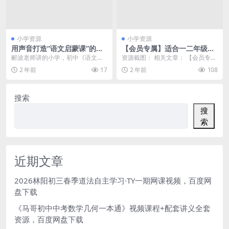
小学资源
小学资源
用声音打造“语文启蒙课”的标
【会员专属】适合一二年级的
杆 名师郦波的语文启蒙课（1-
《非常功夫看图写话》18讲
郦波老师讲的小学，初中《语文启
资源截图： 相关文章： 【会员专
6年级）全套音频课程 百度网
（视频+PDF讲义）完整版百
蒙课》非常好，以文学大师的思维
属】豆神大语文窦昕老师主讲 豆伴
2 年前
17
2 年前
108
盘资料
度网盘下载非常功夫看图写话
启发孩子，古今中外旁...
匠课堂L系列L4...
搜索
搜
索
近期文章
2026林阳初三春季道法自主学习·TY一期网课视频，百度网
盘下载
《马哥初中中考数学几何一本通》视频课程+配套讲义全套
资源，百度网盘下载