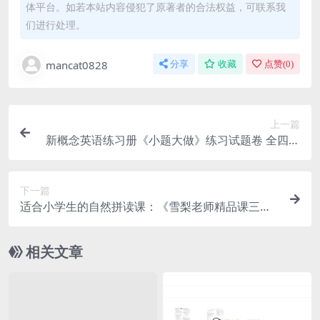
体平台。如若本站内容侵犯了原著者的合法权益，可联系我
们进行处理。
mancat0828
分享
收藏
点赞(
0
)
上一篇
新概念英语练习册《小题大做》练习试题卷 全四册
PDF打印版~国内外历年考试真题汇编而成！
下一篇
适合小学生的自然拼读课：《雪梨老师精品课三合
一》自然拼读+音标+发音规则 全套视频课程 百度网
盘下载
相关文章