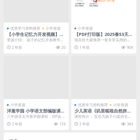
优质学习资料推荐
小学资源
小学资源
【小学生记忆力开发视频】有
【PDF打印版】2025春53天天
道精品课 菲常记忆潜能开发班
练 人教版数学三年级下册 试
资源介绍： 孩子的记忆开发教学视
现在给大家推荐一套非常实用的学
（菲菲老师），重塑百度网盘
题卷+参考答案解析+53天天练
频，打开孩子的记忆力，推荐大家
习资料——2025年春季的53天天练
2 年前
20
1 年前
908
下载
测评卷 3份PDF电子版文档 在
这份：【小学生记忆...
人教版数学三年...
线下载
小学资源
优质学习资料推荐
小学资源
洋葱学园 小学语文部编版课本
少儿英语《叽里呱啦自然拼读
配套 三年级语文下册古诗词动
Lv1》视频课程(资源合计4.45
三年级语文洋葱学园课程，VIP会员
课程简介： 旨在为孩子们提供全新
画课（2023年）学习资源百度
GB）百度网盘下载
可通过网盘转存下载或者在线播
的学习方式和体验。通过互动课
2 年前
129
2 年前
343
网盘下载
放。本课程共1.0...
堂，孩子们可以与老师...