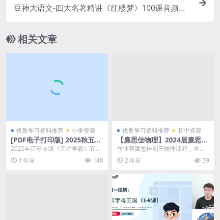
豆神大语文-四大名著精讲《红楼梦》100课音频MP
3+讲义完结 百度网盘下载
相关文章
优质学习资料推荐
小学资源
优质学习资料推荐
初中资源
[PDF电子打印版] 2025秋五星
【廉思佳物理】2024届廉思佳
学霸 五年级上册英语江苏版在
初三中考物理秋季A+班(上学
2025年江苏专版《五星学霸》五年
作业帮廉思佳初三物理课程，本课
线下载,大小 128.81M 总页数
期)(资源合计2.72GB）百度网
级英语学习宝典重磅来袭！这份12
程共2.72GB，VIP会员可通过百度
1 年前
148
2 年前
59
153 页
盘下载
8.81M的超...
网盘转存下载...