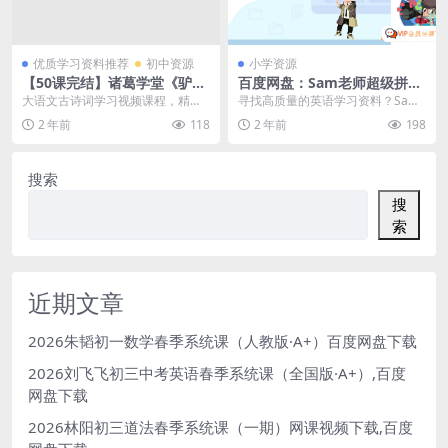
优质学习资料推荐
初中资源
小学资源
【50课完结】诸葛学堂《驴火
百度网盘：Sam老师超级拼读
歌王-中小学古诗词鉴赏一课
课程（拼读+语法+音标）3.84
大语文古诗词学习视频课程，精选
寻找高质量的英语学习资料？Sam
通》MP4视频+课件讲义百度
GB英文学习资料
中高考的古诗词考题进行精讲，解
老师的超级拼读课程，包含拼读、
2 年前
118
2 年前
198
网盘下载，中考高考古诗词考
析，今日推荐：【50...
语法和音标三大板块...
点知识解析视频
搜索
搜
索
近期文章
2026朱韬初一数学春季系统课（人教版·A+）百度网盘下载
2026刘飞飞初三中考英语春季系统课（全国版·A+）,百度
网盘下载
2026林阳初三道法春季系统课（一期）网课视频下载,百度