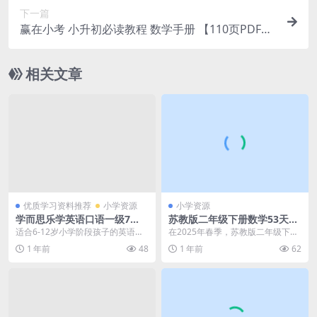
下一篇
赢在小考 小升初必读教程 数学手册 【110页PDF文
档】百度网盘下载
相关文章
优质学习资料推荐
小学资源
小学资源
学而思乐学英语口语一级7
苏教版二年级下册数学53天天
讲，MP4视频，百度网盘下载
练试题卷PDF打印版下载 | 25
适合6-12岁小学阶段孩子的英语口
在2025年春季，苏教版二年级下册
年春季新版本
语学习资源来啦！学而思乐学英语
数学《53天天练》试题卷PDF打印
1 年前
48
1 年前
62
口语教程（乐学口...
版已经更新并...