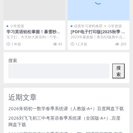
小学资源
优质学习资料推荐
小学资源
学习英语轻松掌握！暴雪秒记
[PDF电子打印版]2025秋季 典
语法PDF，21份高清可打印，
中点 六年级上册数学（QD
宝子们，今天给大家安利一个学习
2025年最新版！青岛63版典中点六
百度网盘下载，知识点更牢固
版）青岛63版 在线下载 大小
英语的“神器”——暴雪秒记英语语法
年级数学上册电子版下载 家里有六
1 年前
45
12 月前
205
35.93M 总页数 42 页
PDF！这可不是...
年级孩子的青...
搜索
搜
索
近期文章
2026朱韬初一数学春季系统课（人教版·A+）百度网盘下载
2026刘飞飞初三中考英语春季系统课（全国版·A+）,百度
网盘下载