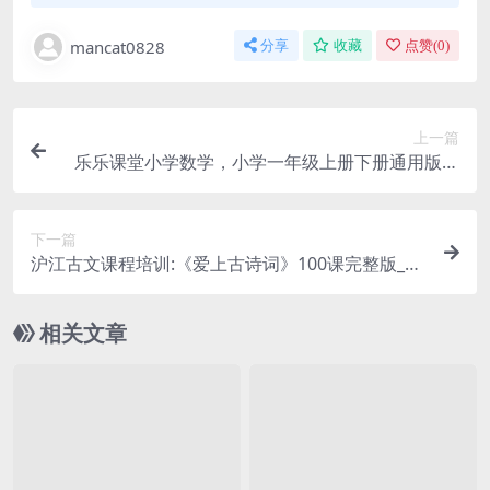
mancat0828
分享
收藏
点赞(
0
)
上一篇
乐乐课堂小学数学，小学一年级上册下册通用版教
材同步课堂+一年级奥数课程视频百度网盘下载
下一篇
沪江古文课程培训:《爱上古诗词》100课完整版_大
语文古诗词课程视频 百度网盘下载
相关文章