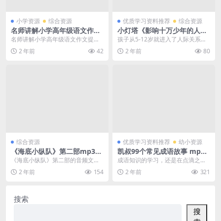
小学资源
综合资源
优质学习资料推荐
综合资源
名师讲解小学高年级语文作文
小灯塔《影响十万少年的人际
提分秘籍-百度云下载
沟通课》百度网盘下载，学校
名师讲解小学高年级语文作文提分
孩子从5-12岁就进入了人际关系敏
不会教的20个社交方法
秘籍-百度云下载 目录： 01一般书
感期，从因为玩具零食结交朋友，
2 年前
42
2 年前
80
信.flv 0...
到因为相同兴趣爱...
综合资源
优质学习资料推荐
幼小资源
《海底小纵队》第二部mp3音
凯叔99个常见成语故事 mp3
频文件下载，凯叔讲故事《海
音频文件，听故事学成语知识
《海底小纵队》第二部的音频文件
成语知识的学习，还是在点滴之
底小纵队》百度网盘下载
资料百度网盘下载
现在可以下载啦！凯叔讲的这个故
间，今天给孩子们推荐：凯叔99个
2 年前
154
2 年前
321
事系列，总是能让孩子...
常见成语故事 mp3...
搜索
搜