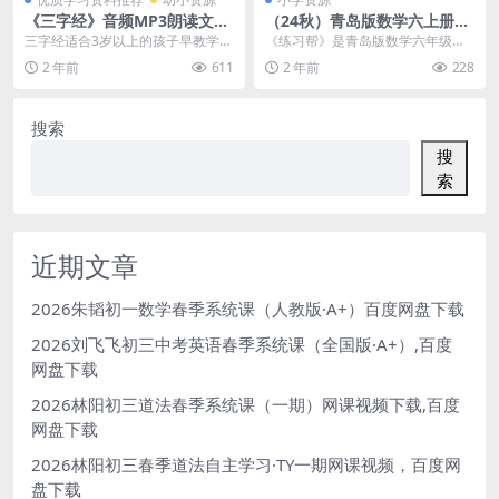
《三字经》音频MP3朗读文件
（24秋）青岛版数学六上册
+PDF文档，百度网盘下载
《练习帮》25版数学QD6上-
三字经适合3岁以上的孩子早教学习
《练习帮》是青岛版数学六年级上
练习帮 大小 17.32M 总页数 6
用的资源下载，《三字经》音频MP
册的练习册，专为2024年秋季学期
2 年前
611
2 年前
228
0 页 pdf文档
3朗读文件+PD...
设计。这本练习册...
搜索
搜
索
近期文章
2026朱韬初一数学春季系统课（人教版·A+）百度网盘下载
2026刘飞飞初三中考英语春季系统课（全国版·A+）,百度
网盘下载
2026林阳初三道法春季系统课（一期）网课视频下载,百度
网盘下载
2026林阳初三春季道法自主学习·TY一期网课视频，百度网
盘下载