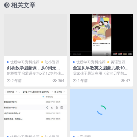
相关文章
优质学习资料推荐
幼小资源
优质学习资料推荐
英语资源
剑桥数学启蒙课，从0到无
金宝贝早教英文启蒙儿歌100
穷，16节中英双版高清视频学
节课程百度云网盘免费下载
剑桥数学启蒙课专为5至12岁的孩
我家孩子最近在用《金宝贝早教英
习资源百度网盘下载
子打造，涵盖了32个数学基础概念
文启蒙儿歌》学习英语，效果真的
2 年前
364
1 年前
47
和知识点，包括原...
不错！这是一套专门为...
优质学习资料推荐
幼小资源
小学资源