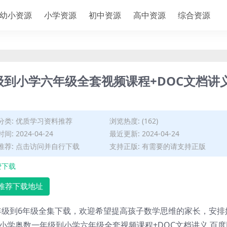
幼小资源
小学资源
初中资源
高中资源
综合资源
级到小学六年级全套视频课程+DOC文档讲
分类:
优质学习资料推荐
浏览热度: (162)
间: 2024-04-24
最近更新: 2024-04-24
推荐: 点击访问并自行下载
支持正版: 有需要的请支持正版
费下载
推荐下载地址
年级到6年级全集下载，欢迎希望提高孩子数学思维的家长，安排
小学奥数一年级到小学六年级全套视频课程+DOC文档讲义 百度