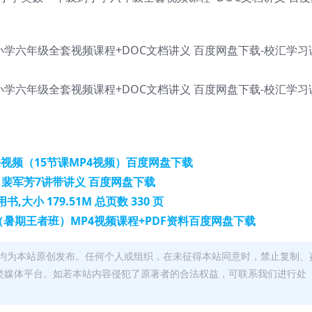
视频（15节课MP4视频）百度网盘下载
 裴军芳7讲带讲义 百度网盘下载
小 179.51M 总页数 330 页
（暑期王者班）MP4视频课程+PDF资料百度网盘下载
均为本站原创发布。任何个人或组织，在未征得本站同意时，禁止复制、
类媒体平台。如若本站内容侵犯了原著者的合法权益，可联系我们进行处