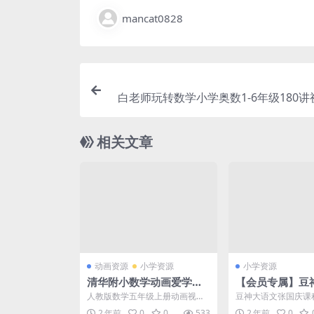
mancat0828
白老师玩转数学小学奥数1-6年级180
师学习提分秘籍）+PDF讲义文档百度
相关文章
动画资源
小学资源
小学资源
清华附小数学动画爱学
【会员专属】豆
堂：人教版数学动画五年
张国庆 豆伴匠课
人教版数学五年级上册动画视频
豆神大语文张国庆课程
级上册（30课MP4视频完
1课程MP4视频课
课程百度网盘下载的地址是多
可通过网盘转存下载
2 年前
0
0
533
2 年前
0