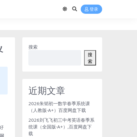
登录
义
搜索
搜
索
近期文章
2026朱韬初一数学春季系统课
（人教版·A+）百度网盘下载
2026刘飞飞初三中考英语春季系
统课（全国版·A+）,百度网盘下
好
载
网