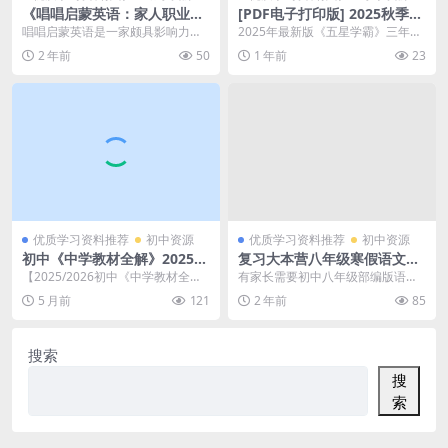
《唱唱启蒙英语：家人职业》
[PDF电子打印版] 2025秋季
启蒙英语儿歌,家庭成员词汇学
五星学霸 三年级上次语文 答
唱唱启蒙英语是一家颇具影响力的
2025年最新版《五星学霸》三年级
习(资源合计1.17GB）百度网
案解析在线下载, 大小 41.34M
亲子启蒙英语引领品牌，致力于为0
语文答案指南来啦！41.34M的PDF
2 年前
50
1 年前
23
盘下载
总页数 33 页
-6岁的幼儿提供全...
文件，3...
优质学习资料推荐
初中资源
优质学习资料推荐
初中资源
初中《中学教材全解》2025-2
复习大本营八年级寒假语文部
026七八九年级上下册合集
编版，初中八年级语文寒假作
【2025/2026初中《中学教材全
有家长需要初中八年级部编版语文
（多版本适配）夸克网盘下载
业电子版79页PDF文档，百度
解》七八九年级上下册合集电子
寒假作业电子版下载，推荐：复习
5 月前
121
2 年前
85
网盘下载
版】全套资源现可...
大本营八年级寒假语文...
搜索
搜
索