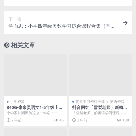
系列）完整版MP4视频课，百度网盘下载
下一篇
学而思：小学四年级奥数学习综合课程合集（基础
版+春季班+寒假班+秋季班）完整版MP4视频课，
百度网盘下载
相关文章
小学资源
优质学习资料推荐
英语资源
340G·张泉灵语文1-5年级上下
抖音网红「雪梨老师」新概念
册（2020新课）百度网盘下
英语第一册和第二册 视频课+
小学家长圈流传这么一句话：一二
「雪梨老师」的英语学习课程，非
载，让语文学习变得简单有趣
PDF教案试题，举一反三，英
年级相差不大，三四年级两极分
常多的孩子都喜欢，「雪梨老师新
2 年前
45
2 年前
1.3K
语入门提高经典课程 【百度网
化，五六年级天上地下。...
概念英语更是帮助很多...
盘下载】