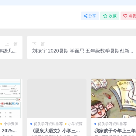
分享
收藏
点赞
上一篇
下一篇
年级几何
刘振宇 2020暑期 学而思 五年级数学暑期创新
学几何知
班，15讲MP4视频课程，PDF讲义，百度网盘下
学习视频
载
小学资源
优质学习资料推荐
小学资源
优质学习资料推荐
 2025秋
《思泉大语文》小学三年
我家孩子今年上三年