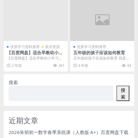
优质学习资料推荐
英语资源
优质学习资料推荐
【百度网盘】适合早教幼小学
五年级的孩子应该如何教育
习的142个英文儿歌MP4视频
【百度网盘】适合早教幼小学习的1
五年级的孩子应该如何教育 我是一
下载，学英语儿歌视频
42个英文儿歌MP4视频下载，学英
个五年级孩子的爸爸，看着孩子现
2 年前
341
4 年前
44
语儿歌视频，孩...
在大了，我才意识到...
搜索
搜
索
近期文章
2026朱韬初一数学春季系统课（人教版·A+）百度网盘下载