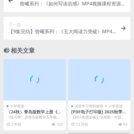
曾曦系列：《如何写读后感》MP4视频课程资源百
度网盘下载（阅读写作辅导课视频）
下一篇
【9集完结】曾曦系列：《五大阅读力突破》MP4
视频课程资源百度网盘下载（3-6年级阅读作文写作
辅导课视频）
相关文章
小学资源
优质学习资料推荐
小学资源
（24秋）青岛版数学上册《练
[PDF电子打印版] 2025秋季
习帮》25版数学QD5上-答案
典中点 一年级上册数学（BS
《练习帮》是青岛版数学五年级上
【幼小衔接必备】北师版一年级数
帮 大小 13.06M 总页数 41 页
版）北师版在线下载 大小 72.
册的练习册，专为2024年秋季学期
学启蒙资料来啦！ 刚上一年级的小
2 年前
153
12 月前
93
电子版文档
44M 总页数 43 页
设计。这本练习册...
朋友们看过来~20...