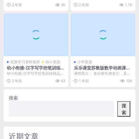
93M 总页数 76 页 pdf文档下
Mick》视频，小场景对话英语
册的练习册，专为2024年秋季学期
k with Mick》的英语启蒙动画系
2 年前
36
2 年前
1.1K
载
启蒙 百度网盘下载
设计。这本练习册...
列。...
优质学习资料推荐
幼小资源
小学资源
幼小衔接-汉字写字控笔训练精
乐乐课堂苏教版数学动画课程
品训练12款【横竖弯折】（12
| 小学1-6年级教材同步，百度
幼小衔接-汉字写字控笔训练精品训
课程简介： 各位家长朋友们，是不
页PDF文档）资料下载
网盘高清资源下载
练12款【横竖弯折】（12页PDF文
是一提到数学就头大？别怕，乐乐
2 年前
43
1 年前
106
档）资料下载...
课堂来拯救你啦！ ...
搜索
搜
索
近期文章