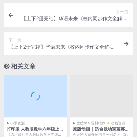
上一篇
【上下2册完结】华语未来《校内同步作文全解-五
年级》MP4视频课百度网盘下载，小学五年级作文
写作指导课程视频
下一篇
【上下2册完结】华语未来《校内同步作文全解-六
年级》MP4视频课百度网盘下载，小学六年级作文
写作指导课程视频
相关文章
小学资源
优质学习资料推荐
动画资源
打印版 人教版数学六年级上册
原版动画 | 适合低幼宝宝英语
《练习帮》（24秋） 大小 14.
启蒙的入门动画《Stick with
《练习帮》是人教版数学六年级上
今天给大家介绍的是一部名为《Stic