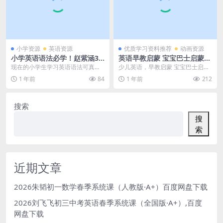
小学资源
英语资源
优质学习资料推荐
动画资源
小学英语语法必学！赵紫涵30
英语早教启蒙 宝宝巴士启蒙音
讲视频+讲义网盘下载
乐剧之汽车家族英文版（适合
现在的小学生学习英语语法可真是
少儿英语，早教启蒙 宝宝巴士启蒙
3-7岁）百度网盘下载
越来越方便了！像《小学语法大全
音乐剧之汽车家族英文版（适合3-7
1 年前
84
1 年前
212
（小高年级必学）》这...
岁）百度网盘下...
搜索
搜
索
近期文章
2026朱韬初一数学春季系统课（人教版·A+）百度网盘下载
2026刘飞飞初三中考英语春季系统课（全国版·A+）,百度
网盘下载