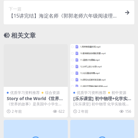
下一篇
【15讲完结】海淀名师《郭郭老师六年级阅读理
解》十五周特训班网课MP4视频课程+PDF文档百度
网盘下载
相关文章
优质学习资料推荐
综合资源
优质学习资料推荐
初中资源
Story of the World《世界的
[乐乐课堂] 初中物理+化学实
故事》PDF+练习册+电子书+
验视频课程学习资源 (初一到
《世界的故事》是美国中小学生喜
[乐乐课堂] 初中物理 化学实验视频
MP3 英文原版教材 资源百度
初三学生适用) 百度网盘下载
爱的历史读物，销量突破千万册。
(初一到初三学生适用) [乐乐课堂]
2 年前
622
2 年前
156
网盘下载
这套书以精美的文字、...
提供丰...