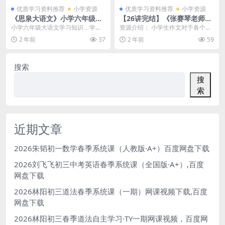
优质学习资料推荐
小学资源
优质学习资料推荐
小学资源
《思泉大语文》小学六年级上
【26讲完结】《张赛琴老师点
下册全MP4视频+ PDF讲义课
评作文，写作指导》小学作文
小学六年级大语文学习知识，学习
资源介绍： 小学生作文对于各个年
程，百度网盘下载（可在线试
写作提高班MP3音频文件百度
明清，近现代的文学知识，也是大
级来说，写作要求是不同的。所以
2 年前
37
2 年前
59
看）
网盘下载
语文的要求下，孩子们...
小学生作文练习在每...
搜索
搜
索
近期文章
2026朱韬初一数学春季系统课（人教版·A+）百度网盘下载
2026刘飞飞初三中考英语春季系统课（全国版·A+）,百度
网盘下载
2026林阳初三道法春季系统课（一期）网课视频下载,百度
网盘下载
2026林阳初三春季道法自主学习·TY一期网课视频，百度网