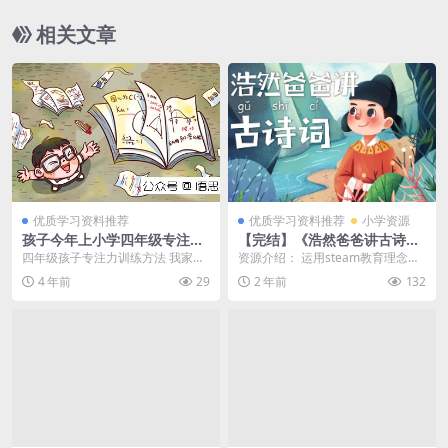
应用题课程
相关文章
优质学习资料推荐
优质学习资料推荐
小学资源
孩子今年上小学四年级专注力
【完结】《浩然爸爸讲古诗
差，四年级孩子专注力训练方
词》小学全年级必备，85集全
四年级孩子专注力训练方法 我家孩
资源介绍： 运用steam教育理念，
法
MP3音频文件百度网盘下载，
子今年上小学四年级，老师说我家
脱离就古诗词讲古诗词的传统教
4 年前
29
2 年前
132
古诗词学习资料
孩子的专注力差，让...
学，将国学中的历...