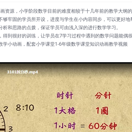
动画资源，小学阶段数学目前的难度相较于十几年前的教学大纲
不够牢固的学员所开设，进度与学生在小内容同步，可以更好地
分析和思路的点拨，保证学员可由浅入深的进行数学学习。
，得到很好的训练，让学员在7学习过程中遇到的数学问题能偶
学小动画，配套小学课堂1-6年级数学课堂知识动画教学视频