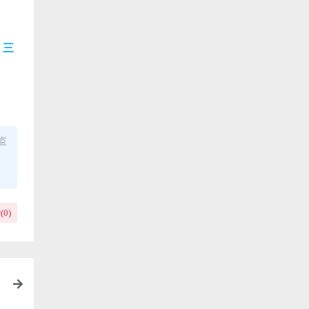
，三
盗
(
0
)