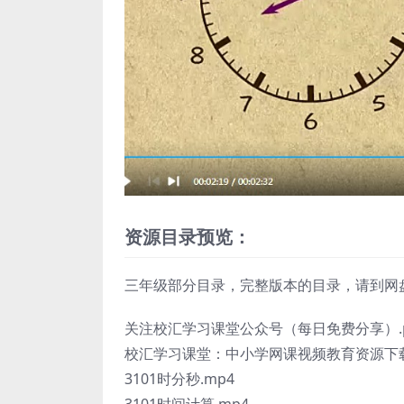
资源目录预览：
三年级部分目录，完整版本的目录，请到网
关注校汇学习课堂公众号（每日免费分享）.p
校汇学习课堂：中小学网课视频教育资源下载.
3101时分秒.mp4
3101时间计算.mp4