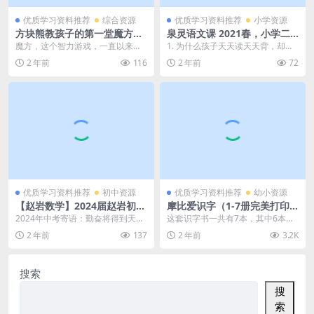
优质学习资料推荐
综合资源
优质学习资料推荐
小学资源
方块熊教孩子的第一堂魔方课
泉灵语文课 2021春，小学二
程，包含14节视频动画魔方课
年级下册42讲MP4视频+完结
魔方，这个智力游戏，一直以来都
1. 为什么孩子天天读天天背，却仍
视频资源百度网盘下载
带PDF讲义文档 百度网盘下载
拥有着丰富多样的玩法，其中包括
然学不好语文？ 因为读和背只是给
2 年前
116
2 年前
72
竞速、盲拧、单拧等等...
孩子输入了信息...
优质学习资料推荐
初中资源
优质学习资料推荐
幼小资源
【赵岩数学】2024届赵岩初三
摩比爱识字（1-7册完美打印
中考数学A+班(全国北师版)-2
版）附送艾宾浩斯记忆曲线 高
2024年中考寄语：勤奋将得到天道
这套识字书一共有7本，其中6本识
023秋季上学期(资源合计2.99
清电子版PDF 百度网盘下载
的回报，付出过的每一份努力都将
字书，1本阅读书，书中还带有400
2 年前
137
2 年前
3.2K
GB）百度网盘下载
得到百倍的回报。...
张识字卡，学完...
搜索
搜
索