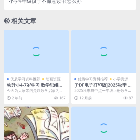
小学4年级孩子不愿意读书怎么办
相关文章
优质学习资料推荐
动画资源
优质学习资料推荐
小学资源
幼升小4-7岁学习 数学思维逻
[PDF电子打印版]2025秋季 典
辑启蒙动画《方块熊数学》，
中点 一年级上册数学（QD
今天为大家带的是以数学启蒙为主
2025秋季典中点一年级上册数学Q
全四季视频+PDF文档 百度网
版）五四制 青岛54版测试卷
旨的动画视频《方块熊玩数学》。
D版测试卷PDF下载（五四制青岛5
2 年前
167
12 月前
87
盘下载
在线下载 大小 7.46M 总页数
这是一档符合4-7岁...
4版） 家里...
8 页