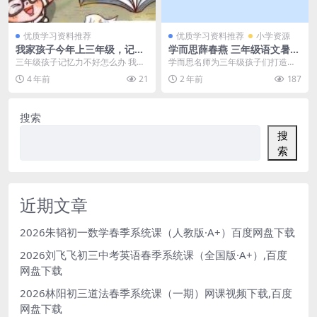
优质学习资料推荐
优质学习资料推荐
小学资源
我家孩子今年上三年级，记忆
学而思薛春燕 三年级语文暑假
力差做事情无法集中注意力，
培训班-10节课完整版MP4视
三年级孩子记忆力不好怎么办 我家
学而思名师为三年级孩子们打造的
记忆力不好怎么办
频百度云网盘下载
孩子今年上三年级，记忆力差做事
暑假语文知识培训班，10节课的内
4 年前
21
2 年前
187
情无法集中注意力，...
容，有非常丰富的语...
搜索
搜
索
近期文章
2026朱韬初一数学春季系统课（人教版·A+）百度网盘下载
2026刘飞飞初三中考英语春季系统课（全国版·A+）,百度
网盘下载
2026林阳初三道法春季系统课（一期）网课视频下载,百度
网盘下载