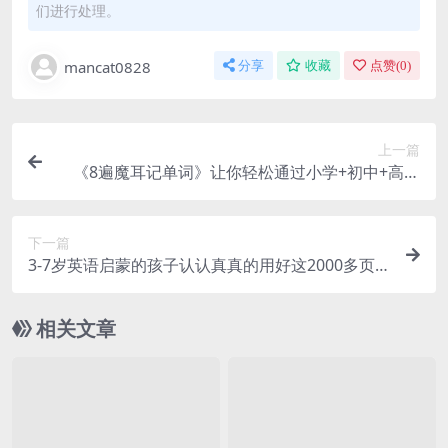
们进行处理。
mancat0828
分享
收藏
点赞(
0
)
上一篇
《8遍魔耳记单词》让你轻松通过小学+初中+高中
英语考试 适合小学到高中 百度网盘下载
下一篇
3-7岁英语启蒙的孩子认认真真的用好这2000多页
趣味练习（PDF文档）英语启蒙资料百度网盘下载
相关文章