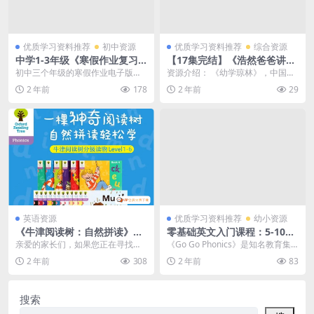
优质学习资料推荐
初中资源
优质学习资料推荐
综合资源
中学1-3年级《寒假作业复习
【17集完结】《浩然爸爸讲幼
大本营》（22份PDF文档）百
学琼林天文卷》学知识MP3音
初中三个年级的寒假作业电子版为
资源介绍： 《幼学琼林》，中国古
度网盘下载，初中789年级寒
频文件百度网盘下载
孩子们准备好了，包括语文 数学 英
代百科全书，有“读了《幼学》走天
2 年前
178
2 年前
29
假衔接复习作业电子版资料
语 化学物理等科...
下”之称。书中包...
英语资源
优质学习资料推荐
幼小资源
《牛津阅读树：自然拼读》系
零基础英文入门课程：5-10岁
列1-6级PDF+MP3全套资源，
自然拼读教材：GO GO Phoni
亲爱的家长们，如果您正在寻找一
《Go Go Phonics》是知名教育集
百度网盘下载
cs 1-4级全套​（百度网盘下
套能够帮助孩子提升英语阅读能力
团Clue&Key出版社针对于...
2 年前
308
2 年前
83
载）
的学习材料，那么《牛...
搜索