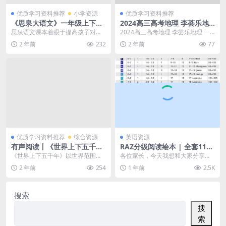
优质学习资料推荐
小学资源
优质学习资料推荐
《思泉大语文》一年级上下册
2024高三高考地理 李荟乐地
全MP4视频+ PDF讲义课程，
理 一轮
思泉语文课本着眼于提高孩子对文
2024高三高考地理 李荟乐地理 一
百度网盘下载
学的兴趣，让孩子主动接受文学的
轮 目录： 01.【高三】2023年7-1
2 年前
232
2 年前
77
熏陶，而不是为准备应...
2...
优质学习资料推荐
综合资源
英语资源
有声阅读丨《世界上下五千
RAZ分级阅读绘本 | 全套119
年》mp3音频文件共327个百
G资源 | 包含PDF+视频+音频
《世界上下五千年》以世界范围内
各位家长，今天我想和大家分享一
度网盘下载，收藏起来慢慢
MP3+练习册+高频单词 | 附P
的人类历史为主干，通过一个个小
套特别实用的英语学习资源——RA
2 年前
254
1 年前
2.5K
听！
eggy老师讲解 | 百度网盘
故事，描绘了五千年来...
Z分级阅读绘本。 ...
搜索
搜
索