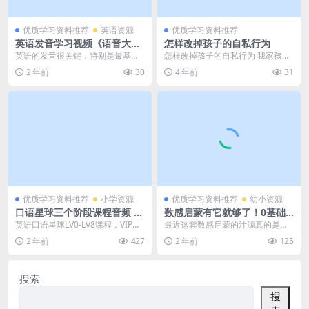
优质学习资料推荐
英语资源
优质学习资料推荐
英语发音学习视频《语音大课
怎样改掉孩子的自私行为
堂》【26课MP4视频】百度网
英语的发音很关键，特别是最基础
怎样改掉孩子的自私行为 我家孩子
盘下载，英语单词正确发音学
的单词的发音，为什么大部分的国
今年7岁了，上二年级。别的小朋友
2 年前
30
4 年前
31
习课程视频
人说出来的英语都是纯...
都不跟我儿子玩，...
优质学习资料推荐
小学资源
优质学习资料推荐
幼小资源
口语星球三个阶段课程音频 L
数感启蒙有它就够了！0基础
V0-LV8适合幼小启蒙到小学阶
低幼宝贝必备数感启蒙PDF文
英语口语星球LV0-LV8课程，VIP会
最近这套数感启蒙的汁源真的是火
段学习本课程共931M百度网
档游戏书百度网盘下载
员可通过网盘转存下载或者在线播
的一塌糊涂！！！群里的宝妈们陆
2 年前
427
2 年前
125
盘下载
放。本课程...
陆续续截图给我，希望...
搜索
搜