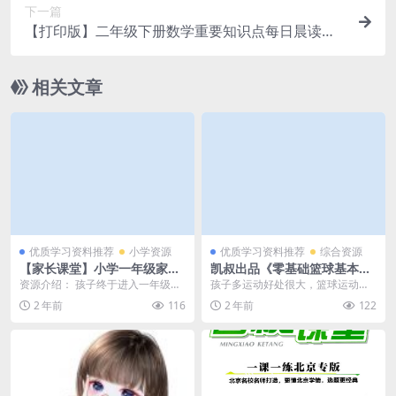
下一篇
【打印版】二年级下册数学重要知识点每日晨读晚
默（大小 5.94M总页数14页）PDF电子版下载
相关文章
优质学习资料推荐
小学资源
优质学习资料推荐
综合资源
【家长课堂】小学一年级家长
凯叔出品《零基础篮球基本
必修课30讲MP3课在线收听，
功》20课全集MP4视频课程百
资源介绍： 孩子终于进入一年级
孩子多运动好处很大，篮球运动是
百度网盘下载
度网盘下载，篮球入门基础学
了，家长们也开始焦急了起来，1年
非常受欢迎的，如何不用花钱就能
2 年前
116
2 年前
122
习课程视频
级的孩子应该怎么辅...
学习篮球了？通过本期...