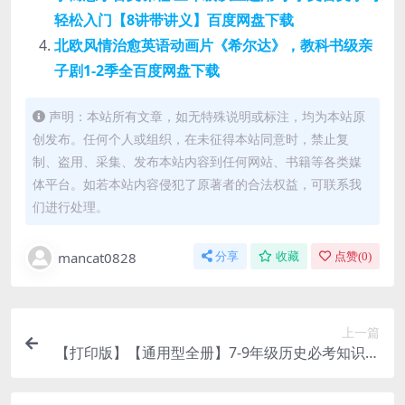
轻松入门【8讲带讲义】百度网盘下载
北欧风情治愈英语动画片《希尔达》，教科书级亲
子剧1-2季全百度网盘下载
声明：本站所有文章，如无特殊说明或标注，均为本站原
创发布。任何个人或组织，在未征得本站同意时，禁止复
制、盗用、采集、发布本站内容到任何网站、书籍等各类媒
体平台。如若本站内容侵犯了原著者的合法权益，可联系我
们进行处理。
mancat0828
分享
收藏
点赞(
0
)
上一篇
【打印版】【通用型全册】7-9年级历史必考知识点
《思维导图》（大小10.16M总页数13页）PDF电子
版下载