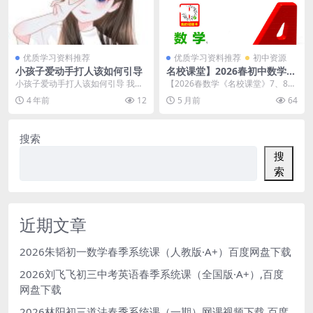
优质学习资料推荐
优质学习资料推荐
初中资源
小孩子爱动手打人该如何引导
名校课堂】2026春初中数学7-
8年级下册 | 北京专版人教版
小孩子爱动手打人该如何引导 我家
【2026春数学《名校课堂》7、8年
夸克网盘下载
孩子今年7岁了，上小学二年级。孩
级下册（北京专版人教）】全套电
4 年前
12
5 月前
64
子性格内向，看着...
子版资源现可通...
搜索
搜
索
近期文章
2026朱韬初一数学春季系统课（人教版·A+）百度网盘下载
2026刘飞飞初三中考英语春季系统课（全国版·A+）,百度
网盘下载
2026林阳初三道法春季系统课（一期）网课视频下载,百度