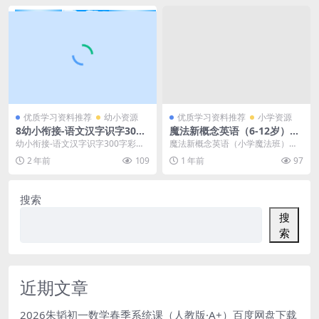
优质学习资料推荐
幼小资源
优质学习资料推荐
小学资源
8幼小衔接-语文汉字识字300
魔法新概念英语（6-12岁）入
字彩图版（34页PDF文档）资
门级 百度网盘下载
幼小衔接-语文汉字识字300字彩图
魔法新概念英语（小学魔法班）入
料下载
版（34页PDF文档）资料下载 相关
门级[随到随学班]【完结】 课程特
2 年前
109
1 年前
97
文章： 8...
色 趣味学习：采...
搜索
搜
索
近期文章
2026朱韬初一数学春季系统课（人教版·A+）百度网盘下载