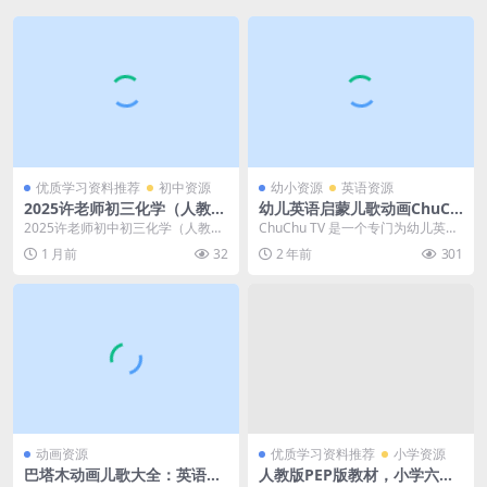
优质学习资料推荐
初中资源
幼小资源
英语资源
2025许老师初三化学（人教
幼儿英语启蒙儿歌动画ChuCh
版）全套视频+资料 百度网盘
u TV，275集+，1080P高清视
2025许老师初中初三化学（人教
ChuChu TV 是一个专门为幼儿英语
下载
频带英文字幕，百度网盘下
版）全套视频及资料下载，是一套
启蒙设计的儿歌动画频道，它以色
1 月前
32
2 年前
301
载！
专为初三学生备战中...
彩鲜艳、节...
动画资源
优质学习资料推荐
小学资源
巴塔木动画儿歌大全：英语启
人教版PEP版教材，小学六年