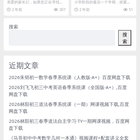
蒙必备，426集+1080P高清双
级下册，第二学期课本同步视
亲爱的家长们，如果您正在寻找一
小学阶段的最后一个学期，抓紧时
语版，百度网盘轻松下载！
频课程43课时总复习，MP4视
种既有趣又有效的英语启蒙方式，
间好好的把英语基础提升上去，做
2 年前
207
2 年前
51
频（三年级起点英语），百度
那么巴塔木动画儿歌系...
好总复习，要掌握好小...
网盘下载
搜索
搜
索
近期文章
2026朱韬初一数学春季系统课（人教版·A+）百度网盘下载
2026刘飞飞初三中考英语春季系统课（全国版·A+）,百度
网盘下载
2026林阳初三道法春季系统课（一期）网课视频下载,百度
网盘下载
2026林阳初三春季道法自主学习·TY一期网课视频，百度网
盘下载
《马哥初中中考数学几何一本通》视频课程+配套讲义全套