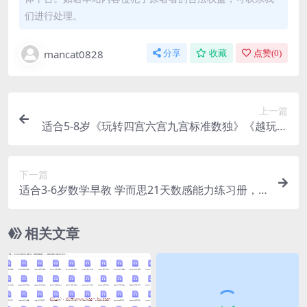
们进行处理。
mancat0828
分享
收藏
点赞(
0
)
上一篇
适合5-8岁《玩转四宫六宫九宫标准数独》《越玩越
聪明的儿童数独训练营》，咱的孩子也能成为最强
大脑
下一篇
适合3-6岁数学早教 学而思21天数感能力练习册，
形成学习习惯，培养数感思维能力
相关文章