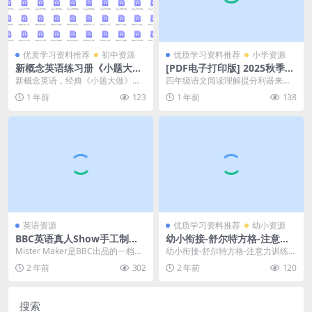
优质学习资料推荐
初中资源
优质学习资料推荐
小学资源
新概念英语练习册《小题大
[PDF电子打印版] 2025秋季四
做》试题卷 全四册 国内外历
年级上册语文课内阅读理解小
新概念英语，经典《小题大做》练
四年级语文阅读理解提分利器来
年考试真题，PDF电子版
纸条34篇在线下载，大小 4.85
习试题卷 全四册 PDF打印版~国内
啦！这份2025秋季四年级上册语文
1 年前
123
1 年前
138
M 总页数 23 页
外历年考试真题...
课内阅读理解小纸条...
英语资源
优质学习资料推荐
幼小资源
BBC英语真人Show手工制作
幼小衔接-舒尔特方格-注意力
Mister Maker少儿手工艺启
训练表格5阶(可A4打印)（1页
Mister Maker是BBC出品的一档创
幼小衔接-舒尔特方格-注意力训练表
蒙，永久更新，目前总计499
EXCEL文档）资料下载
意手工制作节目，非常适合少儿手
格5阶(可A4打印)（1页EXCEL文
2 年前
302
2 年前
120
集，1080P高清视频带英文字
工艺术...
档）资料...
幕，百度网盘下载！
搜索