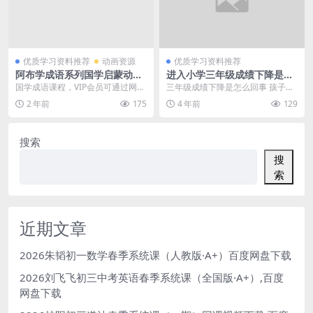
优质学习资料推荐
动画资源
优质学习资料推荐
阿布学成语系列国学启蒙动画
进入小学三年级成绩下降是怎
片学习视频百度网盘下载
么回事
国学成语课程，VIP会员可通过网盘
三年级成绩下降是怎么回事 孩子今
转存下载或者在线播放。本课程共3
年读三年级，最近这一段时间时间
2 年前
175
4 年前
129
95M，包含M...
成绩下降的很厉害，...
搜索
搜
索
近期文章
2026朱韬初一数学春季系统课（人教版·A+）百度网盘下载
2026刘飞飞初三中考英语春季系统课（全国版·A+）,百度
网盘下载