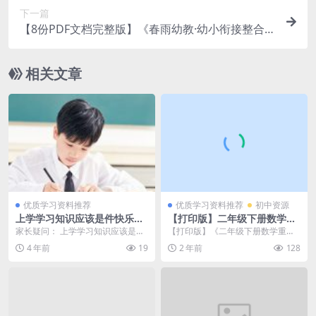
下一篇
【8份PDF文档完整版】《春雨幼教·幼小衔接整合
教材》拼音、数学、识字百度网盘下载，幼小衔接
学习教材电子版资料
相关文章
优质学习资料推荐
优质学习资料推荐
初中资源
上学学习知识应该是件快乐的
【打印版】二年级下册数学重
事情，为什么小孩子不想去上
要知识点每日晨读晚默（大小
家长疑问： 上学学习知识应该是件
【打印版】《二年级下册数学重要
学
5.94M总页数14页）PDF电子
快乐的事情，为什么小孩子不想去
知识点每日晨读晚默》是一份PDF
4 年前
19
2 年前
128
版下载
上学？我家10岁，...
电子版文档，文件大...