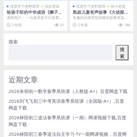
优质学习资料推荐
综合资源
优质学习资料推荐
幼小资源
给孩子听的中华成语《狮子老
凯叔儿童有声故事《大侦探小
爸讲成语故事》全331集mp3
杜奇·蝴蝶标本飞走了【已完
课程简介： 一位备受孩子们喜爱的
有趣的侦探类型的睡前故事资源下
音频(资源合计435.66MB）百
结】》 mp3音频文件，儿童
讲故事的老师，名字叫狮子老爸，
载，推荐：凯叔儿童有声故事《大
2 年前
31
2 年前
146
度网盘下载
故事资源百度网盘下载
他精心整理了常用常...
侦探小杜奇·蝴蝶标本...
搜索
搜
索
近期文章
2026朱韬初一数学春季系统课（人教版·A+）百度网盘下载
2026刘飞飞初三中考英语春季系统课（全国版·A+）,百度
网盘下载
2026林阳初三道法春季系统课（一期）网课视频下载,百度
网盘下载
2026林阳初三春季道法自主学习·TY一期网课视频，百度网