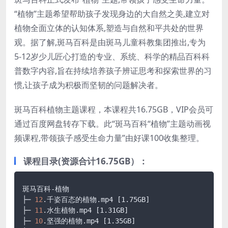
“植物”主题希望帮助孩子发现身边的大自然之美,建立对
植物全面立体的认知体系,塑造与自然和平共处的世界
观。据了解,斑马百科是由斑马儿童科教集团推出,专为
5-12岁少儿匠心打造的专业、系统、科学的精品百科科
普数字内容,旨在持续培养孩子辨证思考和探索世界的习
惯,让孩子成为积极而坚韧的问题解决者。
斑马百科植物主题课程，本课程共16.75GB，VIP会员可
通过百度网盘转存下载。此“斑马百科“植物”主题动画视
频课程,带领孩子感受生命力量”由好课100收集整理。
课程目录(资源合计16.75GB）：
斑马百科-植物

├─ 
12
.千姿百态的植物
.mp4
[1.75GB]
├─ 
11
.水生植物
.mp4
[1.31GB]
├─ 
10
.坚强的植物
.mp4
[1.35GB]