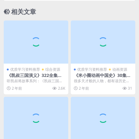
相关文章
优质学习资料推荐
综合资源
优质学习资料推荐
动画资源
《凯叔三国演义》322全集资
《米小圈动画中国史》30集视
源下载，MP3音频文件，听凯
频，带孩子快乐学习中国历史
听凯叔将故事系列：《凯叔三国演
很多天才般的人物，都有读历史开
叔将故事系列资源百度网盘下
义》322全集资源下载，MP3音频
慧的经历。 史学家吕思勉，8岁读
2 年前
2.6K
2 年前
31
载
文件，百度网盘下...
史，受妈妈和姐姐讲...