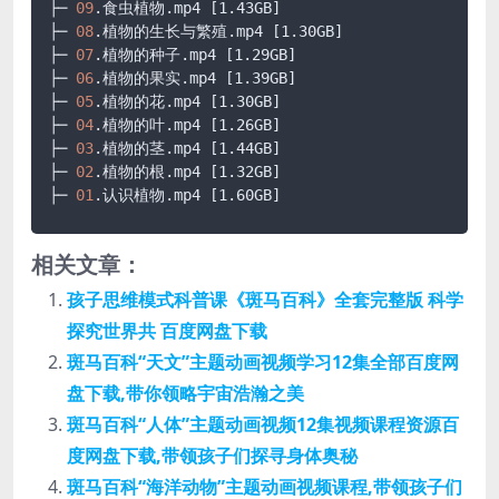
├─ 
09
.食虫植物
.mp4
[1.43GB]
├─ 
08
.植物的生长与繁殖
.mp4
[1.30GB]
├─ 
07
.植物的种子
.mp4
[1.29GB]
├─ 
06
.植物的果实
.mp4
[1.39GB]
├─ 
05
.植物的花
.mp4
[1.30GB]
├─ 
04
.植物的叶
.mp4
[1.26GB]
├─ 
03
.植物的茎
.mp4
[1.44GB]
├─ 
02
.植物的根
.mp4
[1.32GB]
├─ 
01
.认识植物
.mp4
[1.60GB]
相关文章：
孩子思维模式科普课《斑马百科》全套完整版 科学
探究世界共 百度网盘下载
斑马百科“天文”主题动画视频学习12集全部百度网
盘下载,带你领略宇宙浩瀚之美
斑马百科“人体”主题动画视频12集视频课程资源百
度网盘下载,带领孩子们探寻身体奥秘
斑马百科“海洋动物”主题动画视频课程,带领孩子们