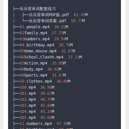
|
   ├──乐乐背单词PDF版.pdf  
82.45
|
   └──乐乐背单词答案.pdf  
58.77
M

├──
01.
people.mp4  
30.32
M

├──
02
family.mp4  
27.75
M

├──
03
numbers.mp4  
28.94
M

├──
04.
birthday.mp4  
28.78
M

├──
05
Home,House.mp4  
32.87
M

├──
06
School,Clashh.mp4  
27.13
M

├──
07
Action.mp4  
35.99
M

├──
08
Body.mp4  
30.92
M

├──
09
Sports.mp4  
31.67
M

├──
10.
clothes.mp4  
36.89
M

├──
100.
mp4  
36.90
M

├──
101.
mp4  
39.67
M

├──
102.
mp4  
40.77
M

├──
103.
mp4  
45.68
M

├──
104.
mp4  
45.14
M

├──
105.
mp4  
45.66
M

├──
11.
numbers.mp4  
47.98
M
