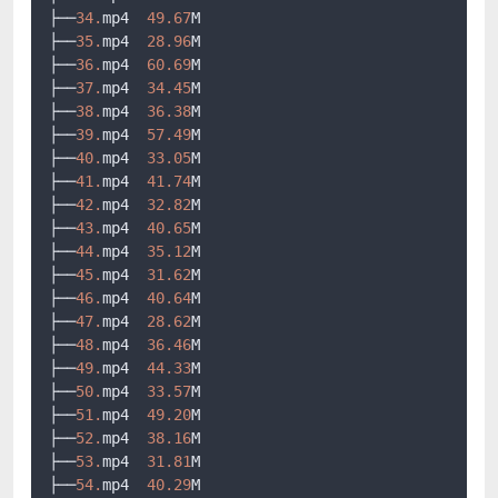
├──
34.
mp4  
49.67
M

├──
35.
mp4  
28.96
M

├──
36.
mp4  
60.69
M

├──
37.
mp4  
34.45
M

├──
38.
mp4  
36.38
M

├──
39.
mp4  
57.49
M

├──
40.
mp4  
33.05
M

├──
41.
mp4  
41.74
M

├──
42.
mp4  
32.82
M

├──
43.
mp4  
40.65
M

├──
44.
mp4  
35.12
M

├──
45.
mp4  
31.62
M

├──
46.
mp4  
40.64
M

├──
47.
mp4  
28.62
M

├──
48.
mp4  
36.46
M

├──
49.
mp4  
44.33
M

├──
50.
mp4  
33.57
M

├──
51.
mp4  
49.20
M

├──
52.
mp4  
38.16
M

├──
53.
mp4  
31.81
M

├──
54.
mp4  
40.29
M
