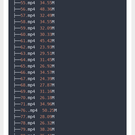
├──
55.
mp4  
34.55
M

├──
56.
mp4  
48.36
M

├──
57.
mp4  
32.49
M

├──
58.
mp4  
34.55
M

├──
59.
mp4  
32.09
M

├──
60.
mp4  
30.33
M

├──
61.
mp4  
45.42
M

├──
62.
mp4  
23.93
M

├──
63.
mp4  
29.51
M

├──
64.
mp4  
31.45
M

├──
65.
mp4  
26.92
M

├──
66.
mp4  
34.57
M

├──
67.
mp4  
24.39
M

├──
68.
mp4  
27.87
M

├──
69.
mp4  
31.16
M

├──
70.
mp4  
26.18
M

├──
71.
mp4  
34.96
M

├──
76.
.mp4  
50.25
M

├──
77.
mp4  
28.09
M

├──
78.
mp4  
26.32
M

├──
79.
mp4  
38.26
M
