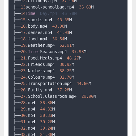
├──
12.
birthday.mp4  
37.48
M

├──
13
school
-
schoolbag.mp4  
36.63
M

├──
14
Time
--Day.mp4  46.78M
├──
15.
sports.mp4  
45.59
M

├──
16.
body.mp4  
43.98
M

├──
17.
senses.mp4  
41.93
M

├──
18.
food.mp4  
36.54
M

├──
19.
Weather.mp4  
52.91
M

├──
20.
Time
-
Seasons.mp4  
37.98
M

├──
21.
Food,Meals.mp4  
48.27
M

├──
22.
Friends.mp4  
30.92
M

├──
23.
Numbers.mp4  
38.25
M

├──
24.
Colours.mp4  
32.70
M

├──
25.
Transportation.mp4  
44.66
M

├──
26.
Family.mp4  
37.28
M

├──
27.
School,Classroom.mp4  
29.90
M

├──
28.
mp4  
36.86
M

├──
29.
mp4  
44.32
M

├──
30.
mp4  
30.33
M

├──
31.
mp4  
39.26
M

├──
32.
mp4  
39.24
M

├──
33.
mp4  
31.38
M
