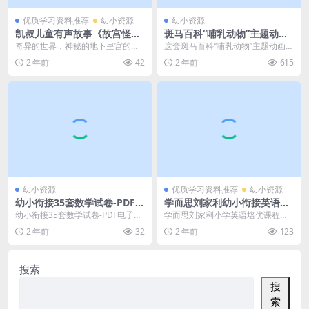
优质学习资料推荐
幼小资源
幼小资源
凯叔儿童有声故事《故宫怪兽
斑马百科“哺乳动物”主题动画
谈·地下皇宫【已完结】》 mp
视频课程,包含了200+个哺乳
奇异的世界，神秘的地下皇宫的故
这套斑马百科”哺乳动物”主题动画视
3音频文件，儿童故事资源百
动物的相关知识点 斑马百科百
事，我们今天推荐一份惊险刺激的
频课程为儿童提供了一个...
2 年前
42
2 年前
615
度网盘下载
度网盘下载
儿童睡前故事：凯叔儿...
幼小资源
优质学习资料推荐
幼小资源
幼小衔接35套数学试卷-PDF电
学而思刘家利幼小衔接英语培
子档, 大小 11.36M 总页数 61
优班-秋季班9课时(资源合计1
幼小衔接35套数学试卷-PDF电子档,
学而思刘家利小学英语培优课程，
页 电子版下载
3.42GB）百度网盘下载
大小 11.36M 总页数 61 页 电...
本课程共13.4G，VIP会员可通过百
2 年前
32
2 年前
123
度网盘转存下...
搜索
搜
索