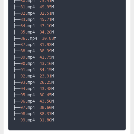
├──
80.
mp4  
75.41
M

├──
81.
mp4  
49.95
M

├──
82.
mp4  
32.51
M

├──
83.
mp4  
45.71
M

├──
84.
mp4  
47.10
M

├──
85.
mp4  
34.28
M

├──
86.
.mp4  
30.88
M

├──
87.
mp4  
31.93
M

├──
88.
mp4  
38.39
M

├──
89.
mp4  
41.75
M

├──
90.
mp4  
43.16
M

├──
91.
mp4  
34.15
M

├──
92.
mp4  
23.91
M

├──
93.
mp4  
26.25
M

├──
94.
mp4  
43.48
M

├──
95.
mp4  
30.45
M

├──
96.
mp4  
43.50
M

├──
97.
mp4  
38.60
M

├──
98.
mp4  
38.37
M

└──
99.
mp4  
31.86
M