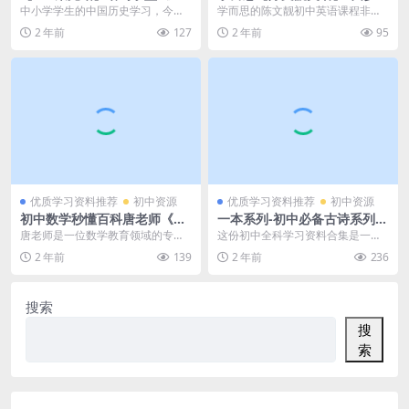
中小学生的趣味中国史100
法”快速搞定初中英语阅读理解
中小学学生的中国历史学习，今天
学而思的陈文靓初中英语课程非常
讲》MP3音频百度网盘下载，
之细节题(资源合计263.18M
推荐：【100集完结】诸葛学堂
丰富，其中包含了一门名为“学而思
2 年前
127
2 年前
95
中小学历史知识学习课程
B）百度网盘下载
《给中小学生的趣味中...
陈文靓四步法快速搞...
优质学习资料推荐
初中资源
优质学习资料推荐
初中资源
初中数学秒懂百科唐老师《一
一本系列-初中必备古诗系列
本行走的数学字典》高清视频
全科学习资料合集PDF文档(资
唐老师是一位数学教育领域的专
这份初中全科学习资料合集是一个
226集 百度网盘下载
源合计7.06GB）百度网盘下载
家，他推出的《一本行走的数学字
非常有价值的资源。它包含了初中
2 年前
139
2 年前
236
典》高清视频系列已经拥...
的各个学科，让学生能...
搜索
搜
索