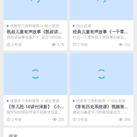
优质学习资料推荐
幼小资源
综合资源
凯叔儿童有声故事《凯叔讲故
经典儿童有声故事《一千零一
事大合集【已完结】》超1000
夜》完整版 mp3音频文件，
凯叔讲故事合集1-3，超过1000份
作为一个爱给孩子讲故事的家长，
份的 mp3音频文件，儿童故
儿童故事资源百度网盘下载
的音频故事文件，让孩子一次听过
我深知经典故事对孩子的吸引力。
2 年前
1.7K
2 年前
152
事资源百度网盘下载
过瘾，欢迎下载...
《一千零一夜》就是这...
优质学习资料推荐
综合资源
优质学习资料推荐
综合资源
【学儿思-10讲付泽新】《小
《常爸历史系统课》视频资源
新国学知识大讲堂(二)-梦回大
百度网盘下载，让孩子用辩证
国学知识现在对孩子的要求也是越
都说兴趣是学习的最强驱动力，那
唐》MP4视频+讲义文档百度
思维来学历史
来越多，大语文背景下，孩子们的
么了解历史故事已经足够能激发孩
2 年前
235
2 年前
298
网盘下载，小学国学知识视频
学习国学的热情也逐渐...
子对于历史的好奇与兴...
课
搜索