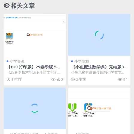
文档下载
相关文章
小学资源
小学资源
【PDF打印版】25春季版 5星
《小鱼魔法数学课》完结版35
学霸 语文六年级下册 电子版
节课颠覆传统高效提升数学成
《25春季版六年级下册语文电子版
小鱼老师的颠覆传统的小学数学思
试题卷在线下载 含答案
绩小学1-6年级适用 高清视频
试题卷（PDF打印版，含答案）在
维课。小学1-6年级适用。一共35节
1 年前
350
2 年前
94
课程MP4 百度网盘下载
线下载》 各位家...
课，带来不止是...