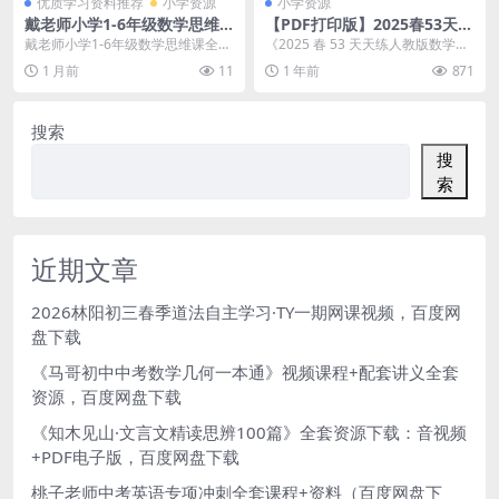
优质学习资料推荐
小学资源
小学资源
戴老师小学1-6年级数学思维
【PDF打印版】2025春53天天
课全套视频 百度网盘下载
练 人教版数学一年级下册 试
戴老师小学1-6年级数学思维课全套
《2025 春 53 天天练人教版数学一
题卷+参考答案解析+53天天练
视频，是一套专为小学生系统培养
年级下册试卷合集》介绍 本套文档
1 月前
11
1 年前
871
测评卷 3份PDF电子版文档 在
数学思维能力的精...
专为 2...
线下载
搜索
搜
索
近期文章
2026林阳初三春季道法自主学习·TY一期网课视频，百度网
盘下载
《马哥初中中考数学几何一本通》视频课程+配套讲义全套
资源，百度网盘下载
《知木见山·文言文精读思辨100篇》全套资源下载：音视频
+PDF电子版，百度网盘下载
桃子老师中考英语专项冲刺全套课程+资料（百度网盘下