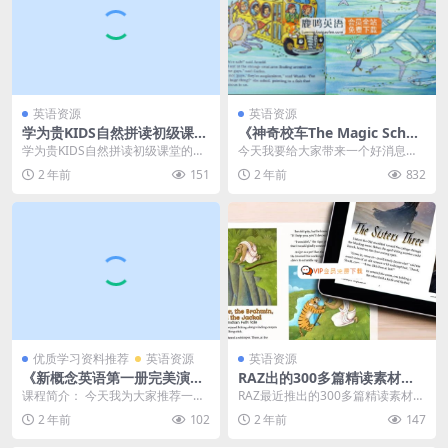
英语资源
英语资源
学为贵KIDS自然拼读初级课堂
《神奇校车The Magic Schoo
《26个字母的奥秘》视频课程
l Bus》全季视频+音频+绘本 –
学为贵KIDS自然拼读初级课堂的
今天我要给大家带来一个好消息
百度网盘下载
百度网盘免费下载
《26个字母的奥秘》视频课程是一
——《神奇校车The Magic School
2 年前
151
2 年前
832
门专为儿童设计的...
Bu...
优质学习资料推荐
英语资源
英语资源
《新概念英语第一册完美演
RAZ出的300多篇精读素材，
练》同步练习精讲73节视频课
还配答案和解析，让孩子阅读
课程简介： 今天我为大家推荐一套
RAZ最近推出的300多篇精读素材，
程(资源合计11.19GB）百度网
能力一路飙升！
非常适合与新概念教材搭配使用的
是专为提高孩子们的阅读能力而设
2 年前
102
2 年前
147
盘下载
练习册，《新概念英...
计的。这些素材...