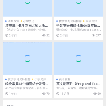
动画资源
小学资源
优质学习资料推荐
英语资源
清华附小数学动画北师大版六
抖音英语楠姐-剑桥原版英语U
年级下册（19集MP4动画视频
nlock Basic下册 Unit 6—10
【点击进入下载：清华附小北师大
课程简介：剑桥原版Unlock Basic
完整版）百度网盘下载
全套视频课程共26.19GB百度
六下数学19节动画视频课程】六年
精讲课（下册 Unit 6—10）・...
2 年前
32
2 年前
277
网盘下载
级下册毕业班的孩子...
优质学习资料推荐
小学资源
英语资源
轻松掌握48个辅音组合发音！
英文动画片《Frog and Toad
高效自然拼读动画资源，百度
青蛙和蟾蜍》全二季共17集，
48个辅音组合发音动画，轻松掌握
青蛙是一只青蛙。蟾蜍就是蟾蜍。
网盘下载
1080P高清视频带中英文字
自然拼读！ 学辅音字母组合，最怕
他们有很多共同点…但他们也非常
1 年前
70
11 月前
60
幕，带配套音频MP3，百度网
拖拖拉拉——既费...
不同。青蛙和蟾蜍是最...
盘下载！