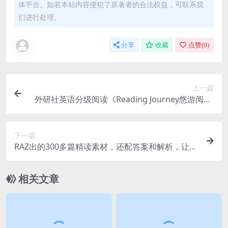
体平台。如若本站内容侵犯了原著者的合法权益，可联系我
们进行处理。
分享
收藏
点赞(
0
)
上一篇
外研社英语分级阅读《Reading Journey悠游阅读·
成长计划》全1-3级绘本PDF+视频MP4+音频MP
3，百度网盘下载！
下一篇
RAZ出的300多篇精读素材，还配答案和解析，让孩
子阅读能力一路飙升！
相关文章