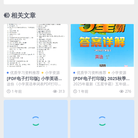
大小 14.93M 总页数 76 页 pdf文档下载
相关文章
优质学习资料推荐
小学资源
优质学习资料推荐
小学资源
[PDF电子打印版] 小学英语掌
[PDF电子打印版] 2025秋季
握单词表在线下载,大小 236.7
《五星学霸》五年级上册英语
这份《小学英语单词表PDF打印
2025年最新《五星学霸》五年级英
8K 总页数 4 页
答案解析人教版在线下载, 大
版》太实用了！236.78K的小文
语人教版答案来啦！这份23.4M的P
1 年前
313
1 年前
276
小 23.4M 总页数 26 页
件，点开就能直接...
DF文件，...