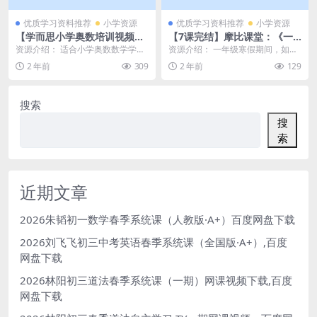
优质学习资料推荐
小学资源
优质学习资料推荐
小学资源
【学而思小学奥数培训视频】
【7课完结】摩比课堂：《一
小学奥数七大专题（应用题）
年级寒假班语文》 小何老师，
资源介绍： 适合小学奥数数学学习
资源介绍： 一年级寒假期间，如何
培训课MP4视频百度网盘下
MP4视频课程百度网盘下载
的视频课程推荐什么好，小学生的
进行一升二的预习和学习，其实寒
2 年前
309
2 年前
129
载，小学奥数应用题课程
数学思维要一定要跟...
假时间可以用来巩固...
搜索
搜
索
近期文章
2026朱韬初一数学春季系统课（人教版·A+）百度网盘下载
2026刘飞飞初三中考英语春季系统课（全国版·A+）,百度
网盘下载
2026林阳初三道法春季系统课（一期）网课视频下载,百度
网盘下载