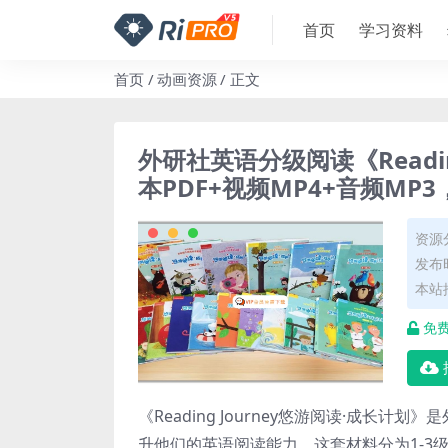
首页
学习资料
首页
动画资源
正文
外研社英语分级阅读《Readin
本PDF+视频MP4+音频MP
资源
发布时
本站
免
《Reading Journey悠游阅读·成
升他们的英语阅读能力。这套材料分为1-3级