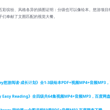
五彩缤纷、风格各异的插图证明：分级也可以像绘本。悠游项目
子们奉献了文图匹配的视觉大餐。
ney悠游阅读·成长计划》全1-3级绘本PDF+视频MP4+音频MP3
 Easy Reading》全四级共64集视频MP4+音频MP3，百度网
 Library 我的第一个图书馆50册PDF+音频MP3 百度网盘下载