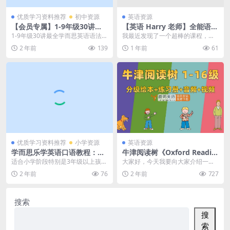
优质学习资料推荐
初中资源
英语资源
【会员专属】1-9年级30讲最
【英语 Harry 老师】全能语法
全学而思英语语法教学视频来
三合一，英语学习者必备课
1-9年级30讲最全学而思英语语法教
我最近发现了一个超棒的课程，就
了！覆盖所有中小学语法知识
程！百度网盘可下载
学视频来了！覆盖所有中小学语法
是【英语 Harry 老师】全能语法三
2 年前
139
1 年前
61
点，百度网盘下载
知识点，生动有...
合一呀！这里...
优质学习资料推荐
小学资源
英语资源
学而思乐学英语口语教程：乐
牛津阅读树《Oxford Readin
学口语四级10讲全+讲义文
g Tree》全套资源 | L1-16级
适合小学阶段特别是3年级以上孩子
大家好，今天我要向大家介绍一套
档，MP4视频课程百度网盘下
绘本+练习册+音频视频百度网
学习用的口语和词汇提高学习视频
非常适合孩子们英语启蒙的资源
2 年前
76
2 年前
727
载
盘下载
课程，推荐：学而思...
——《Oxford R...
搜索
搜
索