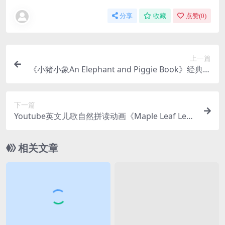
分享
收藏
点赞(
0
)
上一篇
《小猪小象An Elephant and Piggie Book》经典情
商启蒙英文绘本PDF+音频+视频+拓展，百度网盘下
载！
下一篇
Youtube英文儿歌自然拼读动画《Maple Leaf Lear
ning》全410集，1080P高清视频带英文字幕，百
度网盘下载！
相关文章