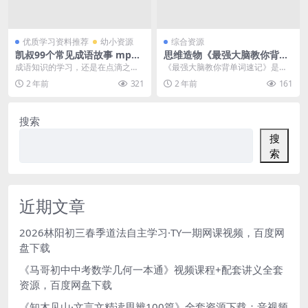
优质学习资料推荐
幼小资源
综合资源
凯叔99个常见成语故事 mp3
思维造物《最强大脑教你背单
音频文件，听故事学成语知识
词速记》共261节 视频课程百
成语知识的学习，还是在点滴之
《最强大脑教你背单词速记》是由
资料百度网盘下载
度网盘下载
间，今天给孩子们推荐：凯叔99个
思维造物推出的一套英语单词记忆
2 年前
321
2 年前
161
常见成语故事 mp3...
课程，共包含261节...
搜索
搜
索
近期文章
2026林阳初三春季道法自主学习·TY一期网课视频，百度网
盘下载
《马哥初中中考数学几何一本通》视频课程+配套讲义全套
资源，百度网盘下载
《知木见山·文言文精读思辨100篇》全套资源下载：音视频