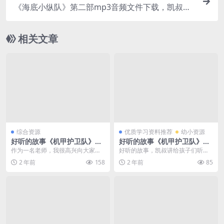
《海底小纵队》第二部mp3音频文件下载，凯叔讲
故事《海底小纵队》百度网盘下载
相关文章
综合资源
优质学习资料推荐
幼小资源
好听的故事《机甲护卫队》凯
好听的故事《机甲护卫队》凯
叔讲故事，音频故事MP3资
叔讲故事，音频故事MP3资
作为一名老师，我很高兴向大家推
好听的故事，凯叔讲给孩子们听，
源，百度网盘下载
源，百度网盘下载
荐《机甲护卫队》这个好听的故事
好听的故事《机甲护卫队》凯叔讲
2 年前
158
2 年前
85
系列。这是由凯叔倾情...
故事，音频故事MP3...