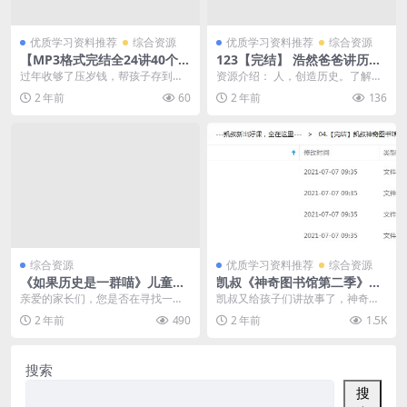
优质学习资料推荐
综合资源
优质学习资料推荐
综合资源
【MP3格式完结全24讲40个案
123【完结】 浩然爸爸讲历史
例知识点】 张雷 《反溺爱-亲
人物(150集全MP3)文件百度
过年收够了压岁钱，帮孩子存到银
资源介绍： 人，创造历史。了解
子财商培养课》百度网盘下载
网盘下载，小学历史知识学习
行里，还是让孩子自由支配？高度
人，就了解了历史。从先秦到清
2 年前
60
2 年前
136
资料
物质化的生活，富养容...
代，浩瀚五千年，浓缩在...
综合资源
优质学习资料推荐
综合资源
《如果历史是一群喵》儿童历
凯叔《神奇图书馆第二季》
史启蒙动画全集 – 10季124集
（海洋x计划、昆虫特战队、
亲爱的家长们，您是否在寻找一种
凯叔又给孩子们讲故事了，神奇图
1080P高清视频课程下载
太空历险记）全集MP3音频文
既有趣又富有教育意义的方式来让
书馆系列，故事精彩，孩子们都爱
2 年前
490
2 年前
1.5K
件资源下载百度网盘下载
您的孩子了解历史呢？...
听，今天带来第二季的...
搜索
搜