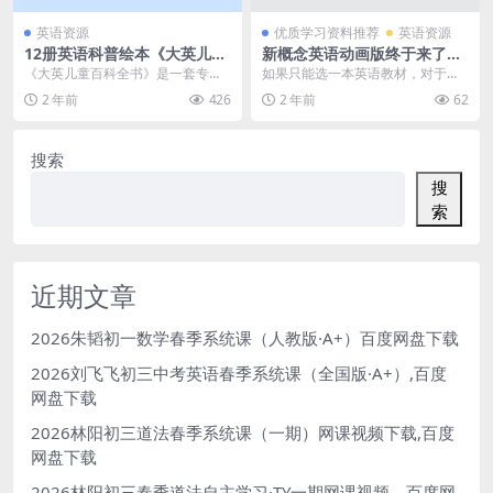
英语资源
优质学习资料推荐
英语资源
12册英语科普绘本《大英儿童
新概念英语动画版终于来了，
百科全书》PDF绘本+音频MP
新概念1-4册全套268集百度网
《大英儿童百科全书》是一套专为
如果只能选一本英语教材，对于国
3，百度网盘下载！
盘下载！磨耳朵英语~
儿童设计的英语科普绘本系列，它
内的孩子而言，最合适的莫过于新
2 年前
426
2 年前
62
以12册的丰富内容涵...
概念了！ 新概念在中...
搜索
搜
索
近期文章
2026朱韬初一数学春季系统课（人教版·A+）百度网盘下载
2026刘飞飞初三中考英语春季系统课（全国版·A+）,百度
网盘下载
2026林阳初三道法春季系统课（一期）网课视频下载,百度
网盘下载
2026林阳初三春季道法自主学习·TY一期网课视频，百度网