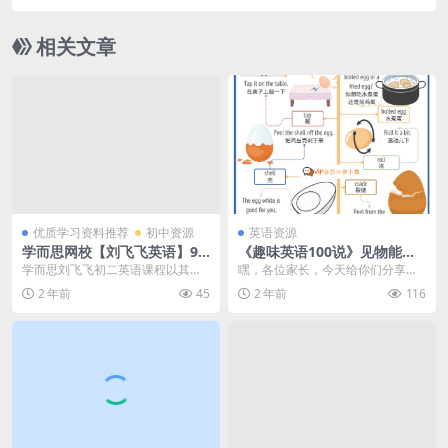
频+电子文档 | 百度网盘下载
相关文章
优质学习资料推荐
初中资源
英语资源
学而思网校【刘飞飞英语】9
《趣味英语100说》见物能
次课攻破初二英语完形填空(资
聊：100个生活主题，亲子口
学而思刘飞飞初二英语课程以其高
嘿，各位家长，今天给你们分享一
源合计1.04GB）百度网盘下载
语对话提升，百度网盘资源免
质量和全面性而备受推崇。该课程
个超棒的英语学习资源——《趣味
2 年前
45
2 年前
116
费领！
的全部内容占用了1....
英语100说》！这是...