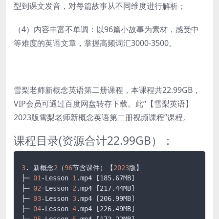
型到课文发音，对每篇故事从不同维度进行解析；
（4）内容丰富不单调：以96篇小故事为素材，感受中
等难度的英语文章，掌握高频词汇3000-3500。
雪梨老师新概念英语第二册课程，本课程共22.99GB，
VIP会员可通过百度网盘转存下载。此“【雪梨英语】
2023版雪梨老师新概念英语第二册视频课程”课程。
课程目录(资源合计22.99GB）：
3
. 新概念
2
（
96
节含课件）【
2023
版】

├─ 
01
-Lesson 
1
.mp4
[185.67MB]
├─ 
02
-Lesson 
2
.mp4
[217.44MB]
├─ 
03
-Lesson 
3
.mp4
[206.99MB]
├─ 
04
-Lesson 
4
.mp4
[226.49MB]
├─ 
05
-Lesson 
5
.mp4
[172.22MB]