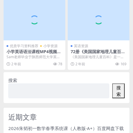
优质学习资料推荐
小学资源
英语资源
小学英语语法课程MP4视频课
72册《美国国家地理儿童百
程，SAM老师11节课讲动词语
科》全套绘本+MP3（入门级
Sam老师毕业于陕西师范大学英语
《美国国家地理儿童百科》是一套
法 百度网盘下载
+提高级+流利级）百度网盘下
专业，是Hello Sam 英语课堂的创
专为儿童设计的英语分级读物，它
2 年前
78
2 年前
169
载！
始人。拥...
由外语教学与研究出版...
搜索
搜
索
近期文章
2026朱韬初一数学春季系统课（人教版·A+）百度网盘下载