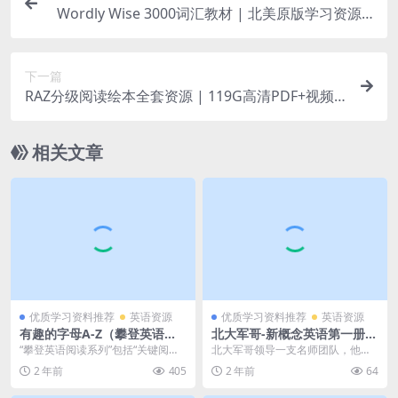
Wordly Wise 3000词汇教材 | 北美原版学习资源 |
百度网盘下载
下一篇
RAZ分级阅读绘本全套资源 | 119G高清PDF+视频
+音频MP3+练习册 | 附Peggy老师讲解课 | 百度网
盘下载
相关文章
优质学习资料推荐
英语资源
优质学习资料推荐
英语资源
有趣的字母A-Z（攀登英语阅
北大军哥-新概念英语第一册精
读系列）全26册PDF绘本+视
讲背记大课完整版MP4视频+P
“攀登英语阅读系列”包括“关键阅读
北大军哥领导一支名师团队，他们
频+MP3音频 英语启蒙学习资
DF文档合计3.73GB百度网盘
技能训练” 和“分级阅读”两个部分。
精心设计了“新概念一精讲背记大
2 年前
405
2 年前
64
源
下载
“关键阅读...
课”： – 细致地讲...