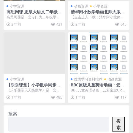
小学资源
动画资源
小学资源
高思网课 思泉大语文二年级语
清华附小数学动画北师大版六
文上下册课本配套学习视频合
年级上册（45集MP4动画视频
高思网课是一套专门为二年级学生
【点击进入下载：清华附小北师大
集百度网盘下载
完整版）百度网盘下载
设计的语文教学资源，其中包括了
数学45节动画视频课程】很多家长
2 年前
421
2 年前
645
思泉大语文二年级语文...
都喜欢给孩子看动画...
小学资源
优质学习资料推荐
动画资源
【乐乐课堂】小学数学同步学
BBC原版儿童英语动画：云彩
1-6年级全套动画课程(人教版)
宝宝Cloudbabies srt外挂英
《乐乐课堂天天练数学》是一套专
BBC儿童英语动画：云彩宝宝Cloud
《乐乐课堂天天练数学》知识
文字幕 百度网盘下载
为小学1-6年级学生精心打造的数学
babies srt外挂英文字幕 百度网盘...
1 年前
485
1 年前
117
点讲解动画视频 百度网盘下载
学习动画课程，采...
搜索
搜
索