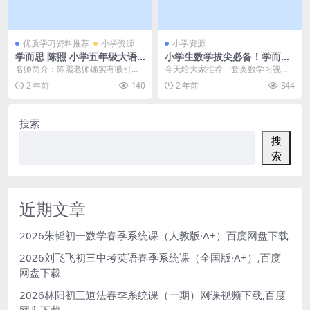
优质学习资料推荐
小学资源
小学资源
学而思 陈照 小学五年级大语
小学生数学拔尖必备！学而思
文暑假培训班勤思MP4视频
八大奥数专题，1000多个学而
名师简介：陈照老师确实有吸引人
今天给大家推荐一套奥数学习视频
+在线10讲带讲义-百度云网盘
思教学视频+讲义！百度网盘
的资本，别想歪了，不是外表啦，
—— 学而思小学奥数八大专题。 抛
2 年前
140
2 年前
344
下载
下载
是细节上的问题。作为...
开竞赛成绩作为升...
搜索
搜
索
近期文章
2026朱韬初一数学春季系统课（人教版·A+）百度网盘下载
2026刘飞飞初三中考英语春季系统课（全国版·A+）,百度
网盘下载
2026林阳初三道法春季系统课（一期）网课视频下载,百度
网盘下载