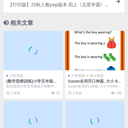
【打印版】25秋人教pep版本 四上《五星学霸》英
语人教版本PDF电子版文档大小（ 103.64M总页数
137 页）在线下载
相关文章
小学资源
小学资源
幼小资源
[数学思维训练]小学五年级上
Susan名词开口神器, 大小 8.9
册竞赛数学同步课程20节完整
4M 总页数 51 页 电子版下载
如何提高小学五年级孩子的数学成
Susan名词开口神器, 大小 8.94M
版 MP4视频，百度网盘下载
绩，孩子的数学成绩总是不拔尖，
总页数 51 页 电子版下载 相关文...
2 年前
32
2 年前
130
课本的知识都会，稍微...