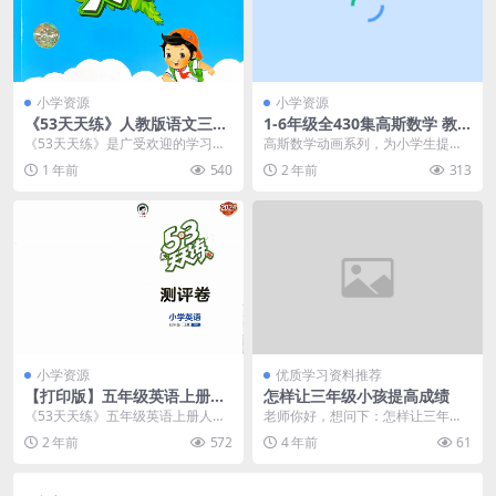
小学资源
小学资源
《53天天练》人教版语文三年
1-6年级全430集高斯数学 教
级下册练习题试卷PDF电子版
材配套动画视频百度网盘下载
《53天天练》是广受欢迎的学习辅
高斯数学动画系列，为小学生提供
在线下载
导资料，尤其是人教版语文三年级
了一个全新的学习平台，覆盖1-6年
1 年前
540
2 年前
313
下册的练习题试卷，...
级的数学知识点。...
小学资源
优质学习资料推荐
【打印版】五年级英语上册人
怎样让三年级小孩提高成绩
教PEP版24秋《53天天练》测
《53天天练》五年级英语上册人教
老师你好，想问下：怎样让三年级
评卷 PDF电子版 大小 14.29M
PEP版测评卷是一套专为五年级学
小孩提高成绩？我女儿，一二年级
2 年前
572
4 年前
61
总页数 21 页
生设计的英语测评...
学习都是95-100...