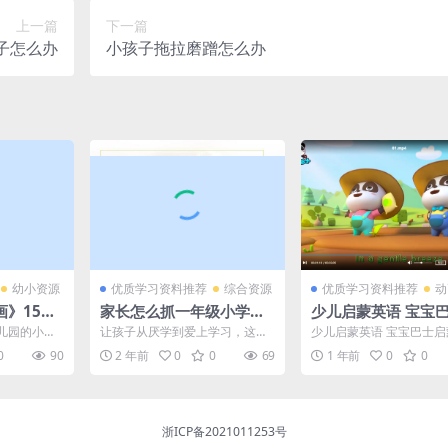
上一篇
下一篇
子怎么办
小孩子拖拉磨蹭怎么办
幼小资源
优质学习资料推荐
综合资源
优质学习资料推荐
动
》15课
家长怎么抓一年级小学生
少儿启蒙英语 宝宝
程百度网
的学习，36集MP3专辑百
蒙音乐剧英文版（适合
儿园的小朋
让孩子从厌学到爱上学习，这个
少儿启蒙英语 宝宝巴士
彩画学习
度网盘下载，让孩子爱上
岁）百度网盘下载
，今天推
教育方法引千万父母学习…… 家
剧英文版（适合3-7岁）
0
90
2 年前
0
0
69
1 年前
0
0
15...
长怎样抓孩子学习?对于...
下载 家里有学龄前...
学习
浙ICP备2021011253号