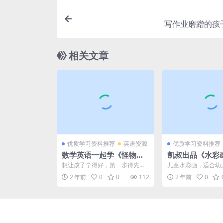
写作业磨蹭的孩
相关文章
优质学习资料推荐
英语资源
优质学习资料推荐
数学英语一起学《怪物数
凯叔出品《水彩画
学小分队 Monster math
全集MP4视频课
想让孩子学得好，第一步得先让
儿童水彩画，适合幼
Squad》，数学英语双料
盘下载，儿童水
孩子有兴趣。学语言类学科可以
友做画画的启蒙学习
2 年前
0
0
112
2 年前
0
通过看动画看书来解决，那...
荐：凯叔出品《水彩画》
启蒙动画 百度网盘下载
课程视频