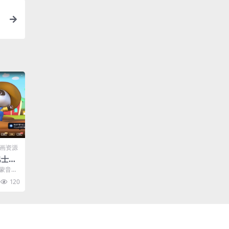
画资源
巴士启
3-7
启蒙音乐
百度网盘
120