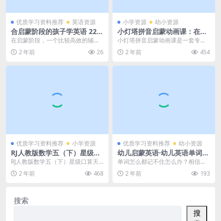
优质学习资料推荐
英语资源
小学资源
幼小资源
合启蒙阶段的孩子学英语 22套
小灯塔拼音启蒙动画课：在游
油管热门幼儿生活闪卡，陪娃
戏中成为拼音小达人 幼小衔接
在启蒙阶段，一个比较高效的辅助
小灯塔拼音启蒙动画课是一套专为
学英文必备 高清PDF 百度网
拼音学习动画课程资源百度网
工具，就是英文闪卡。苗苗上幼儿
幼小衔接阶段的孩子们设计的拼音
2 年前
26
2 年前
454
盘下载
盘下载
园的时候，大约11年...
学习课程，旨在通过游...
优质学习资料推荐
小学资源
优质学习资料推荐
幼小资源
RJ人教版数学五（下）星级口
幼儿启蒙英语·幼儿英语单词速
算天天练PDF电子版文档下载
记（66集）MP4视频，百度网
RJ人教版数学五（下）星级口算天
单词怎么都记不住怎么办？相信这
，推荐一份五年级下册数学口
盘下载
天练PDF电子版文档下载提供了一
是很多家长都头疼的问题。很多家
2 年前
468
2 年前
193
算练习题资料
份专为五年级下册...
长发现，在给孩子进行...
搜索
搜