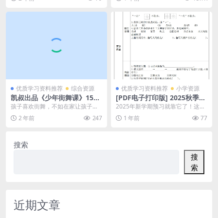
给孩子们：一本好卷一...
喊头疼。 乙：别提了！...
优质学习资料推荐
综合资源
优质学习资料推荐
小学资源
凯叔出品《少年街舞课》15课
[PDF电子打印版] 2025秋季
全集MP4视频课程百度网盘下
四年级语文上册《全课预习
孩子喜欢街舞，不如在家让孩子跟
2025年新学期预习就靠它了！这份
载，儿童街舞零基础学习课程
单》在线下载,大小 2.17M 总
着视频课程从基础开始学，也不用
四年级语文上册全课预习单简直太
2 年前
247
1 年前
77
视频
页数 27 页
去花钱去上课，今天推...
方便了，27页干...
搜索
搜
索
近期文章