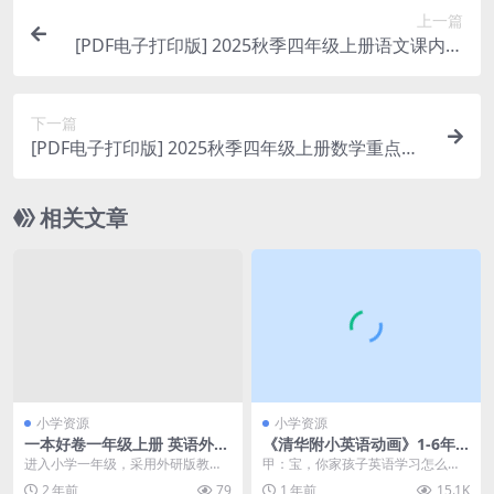
上一篇
[PDF电子打印版] 2025秋季四年级上册语文课内阅
读理解小纸条34篇在线下载，大小 4.85M 总页数 2
3 页
下一篇
[PDF电子打印版] 2025秋季四年级上册数学重点知
识点归纳整理在线下载，大小 1.89M 总页数 14 页
相关文章
小学资源
小学资源
一本好卷一年级上册 英语外研
《清华附小英语动画》1-6年
版教 电子版含参考答案【41页
级308集高清下载：轻松搞定
进入小学一年级，采用外研版教材
甲：宝，你家孩子英语学习怎么
PDF文档】百度网盘下载
小学英语全册知识
的地方，已经开始学英语了，推荐
样？我家那宝贝一看到英语作业就
2 年前
79
1 年前
15.1K