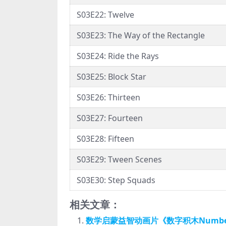
S03E22: Twelve
S03E23: The Way of the Rectangle
S03E24: Ride the Rays
S03E25: Block Star
S03E26: Thirteen
S03E27: Fourteen
S03E28: Fifteen
S03E29: Tween Scenes
S03E30: Step Squads
相关文章：
数学启蒙益智动画片《数字积木Number