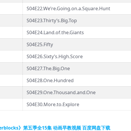
S04E22.We’re.Going.on.a.Square.Hunt
S04E23.Thirty’s.Big.Top
S04E24.Land.of.the.Giants
S04E25.Fifty
S04E26.Sixty’s.High.Score
S04E27.The.Big.One
S04E28.One.Hundred
S04E29.One.Thousand.and.One
S04E30.More.to.Explore
blocks》第五季全15集 动画早教视频 百度网盘下载