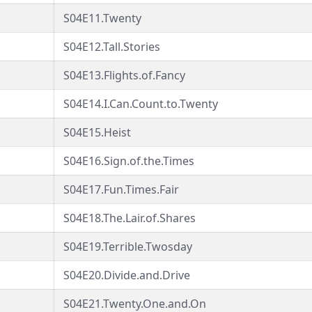
S04E11.Twenty
S04E12.Tall.Stories
S04E13.Flights.of.Fancy
S04E14.I.Can.Count.to.Twenty
S04E15.Heist
S04E16.Sign.of.the.Times
S04E17.Fun.Times.Fair
S04E18.The.Lair.of.Shares
S04E19.Terrible.Twosday
S04E20.Divide.and.Drive
S04E21.Twenty.One.and.On