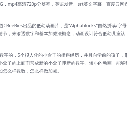
8G，mp4高清720p分辨率，英语发音、srt英文字幕，百度云网
道CBeeBies出品的低幼动画片，是“Alphablocks”自然拼读/字
情节，来渗透数字和基本加减法概念，动画设计符合低幼儿童认
头上带有数字的，5个拟人化的小盒子的相遇经历，并且向学前的孩子，
小盒子的上面而形成新的小盒子即新的数字。短小的动画，能够
如怎么样数数，怎么样做加减。