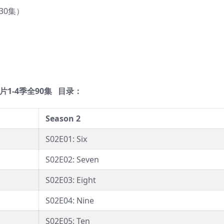
30集）
片1-4季全90集 目录：
Season 2
S02E01: Six
S02E02: Seven
S02E03: Eight
S02E04: Nine
S02E05: Ten