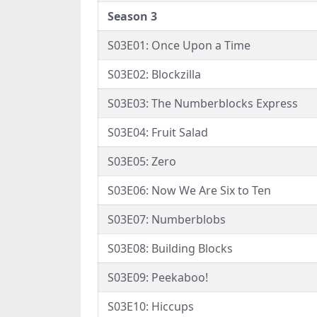
Season 3
S03E01: Once Upon a Time
S03E02: Blockzilla
S03E03: The Numberblocks Express
S03E04: Fruit Salad
S03E05: Zero
S03E06: Now We Are Six to Ten
S03E07: Numberblobs
S03E08: Building Blocks
S03E09: Peekaboo!
S03E10: Hiccups