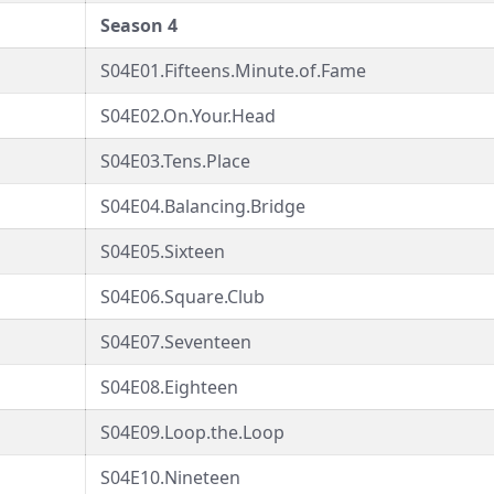
Season 4
S04E01.Fifteens.Minute.of.Fame
S04E02.On.Your.Head
S04E03.Tens.Place
S04E04.Balancing.Bridge
S04E05.Sixteen
S04E06.Square.Club
S04E07.Seventeen
S04E08.Eighteen
S04E09.Loop.the.Loop
S04E10.Nineteen